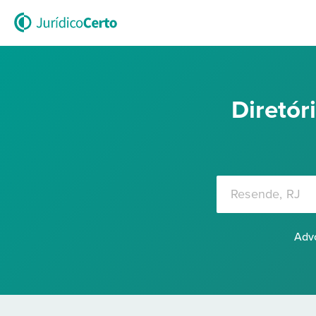
Diretó
Advo