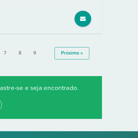
7
8
9
Próximo »
stre-se e seja encontrado.