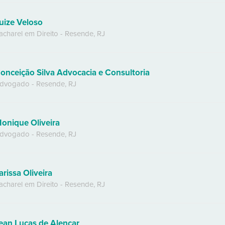
uize Veloso
acharel em Direito
-
Resende
,
RJ
onceição Silva Advocacia e Consultoria
dvogado
-
Resende
,
RJ
onique Oliveira
dvogado
-
Resende
,
RJ
arissa Oliveira
acharel em Direito
-
Resende
,
RJ
ean Lucas de Alencar