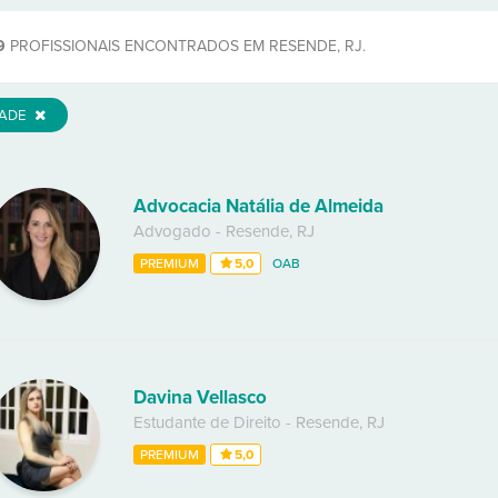
9
PROFISSIONAIS ENCONTRADOS EM RESENDE, RJ.
DADE
Advocacia Natália de Almeida
Advogado
-
Resende
,
RJ
PREMIUM
5,0
OAB
Davina Vellasco
Estudante de Direito
-
Resende
,
RJ
PREMIUM
5,0