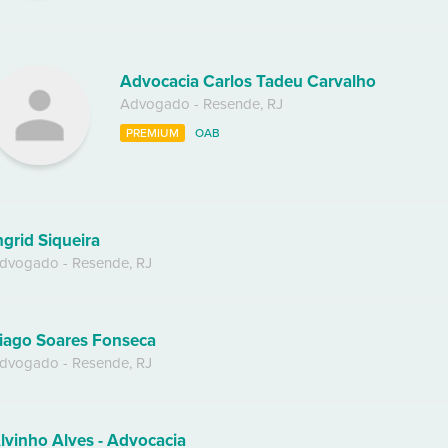
Advocacia Carlos Tadeu Carvalho
Advogado
-
Resende
,
RJ
PREMIUM
OAB
ngrid Siqueira
dvogado
-
Resende
,
RJ
iago Soares Fonseca
dvogado
-
Resende
,
RJ
lvinho Alves - Advocacia