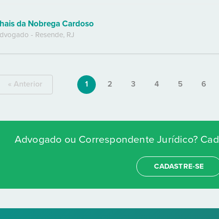
hais da Nobrega Cardoso
dvogado
-
Resende
,
RJ
« Anterior
1
2
3
4
5
6
Advogado ou Correspondente Jurídico? Cada
CADASTRE-SE