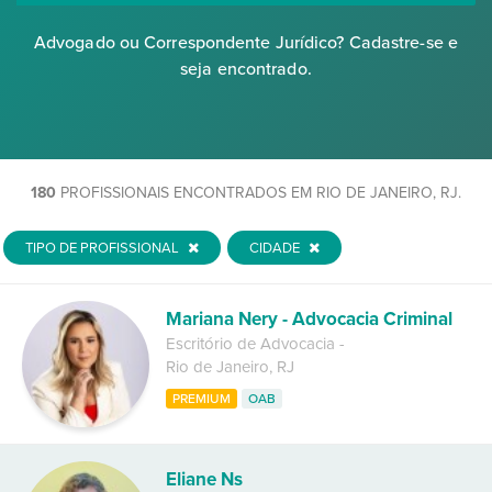
Advogado ou Correspondente Jurídico? Cadastre-se e
seja encontrado.
180
PROFISSIONAIS ENCONTRADOS EM RIO DE JANEIRO, RJ.
TIPO DE PROFISSIONAL
CIDADE
Mariana Nery - Advocacia Criminal
Escritório de Advocacia
-
Rio de Janeiro
,
RJ
PREMIUM
OAB
Eliane Ns