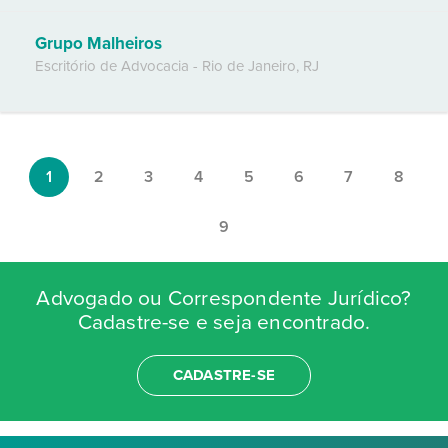
Grupo Malheiros
Escritório de Advocacia
-
Rio de Janeiro
,
RJ
1
2
3
4
5
6
7
8
9
Advogado ou Correspondente Jurídico?
Cadastre-se e seja encontrado.
CADASTRE-SE