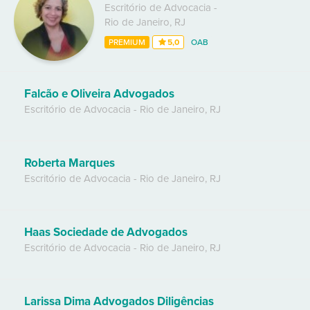
Escritório de Advocacia
-
Rio de Janeiro
,
RJ
PREMIUM
5,0
OAB
Falcão e Oliveira Advogados
Escritório de Advocacia
-
Rio de Janeiro
,
RJ
Roberta Marques
Escritório de Advocacia
-
Rio de Janeiro
,
RJ
Haas Sociedade de Advogados
Escritório de Advocacia
-
Rio de Janeiro
,
RJ
Larissa Dima Advogados Diligências