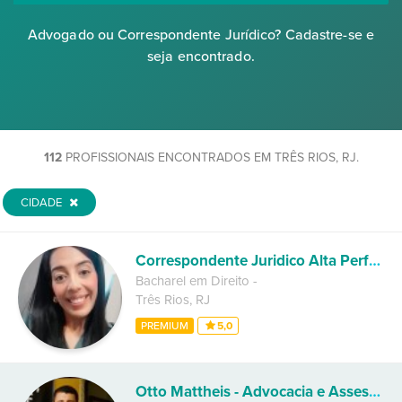
Advogado ou Correspondente Jurídico? Cadastre-se e
seja encontrado.
112
PROFISSIONAIS ENCONTRADOS EM TRÊS RIOS, RJ.
CIDADE
Correspondente Juridico Alta Performance
Bacharel em Direito
-
Três Rios
,
RJ
PREMIUM
5,0
Otto Mattheis - Advocacia e Assessoria Jurídica