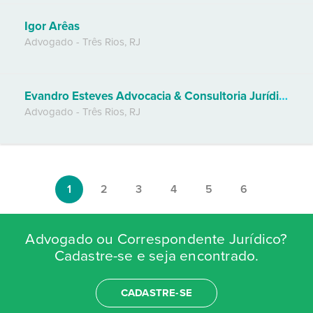
Igor Arêas
Advogado
-
Três Rios
,
RJ
Evandro Esteves Advocacia & Consultoria Jurídica
Advogado
-
Três Rios
,
RJ
1
2
3
4
5
6
Advogado ou Correspondente Jurídico?
Cadastre-se e seja encontrado.
CADASTRE-SE