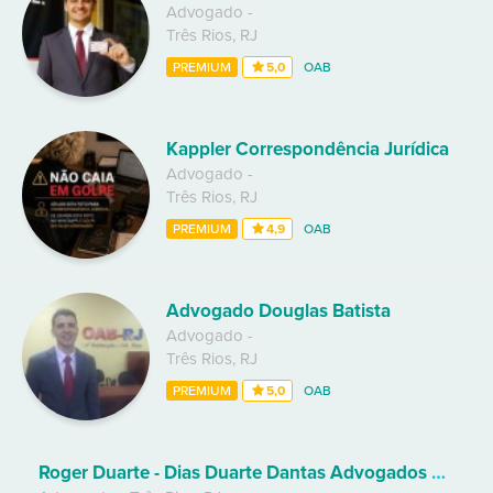
Advogado
-
Três Rios
,
RJ
PREMIUM
5,0
OAB
Kappler Correspondência Jurídica
Advogado
-
Três Rios
,
RJ
PREMIUM
4,9
OAB
Advogado Douglas Batista
Advogado
-
Três Rios
,
RJ
PREMIUM
5,0
OAB
Roger Duarte - Dias Duarte Dantas Advogados Associados