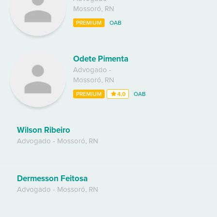
Mossoró
,
RN
PREMIUM
OAB
Odete Pimenta
Advogado
-
Mossoró
,
RN
PREMIUM
4,0
OAB
Wilson Ribeiro
Advogado
-
Mossoró
,
RN
Dermesson Feitosa
Advogado
-
Mossoró
,
RN