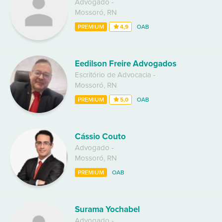
Advogado
-
Mossoró
,
RN
PREMIUM
4,9
OAB
Eedilson Freire Advogados
Escritório de Advocacia
-
Mossoró
,
RN
PREMIUM
5,0
OAB
Cássio Couto
Advogado
-
Mossoró
,
RN
PREMIUM
OAB
Surama Yochabel
Advogado
-