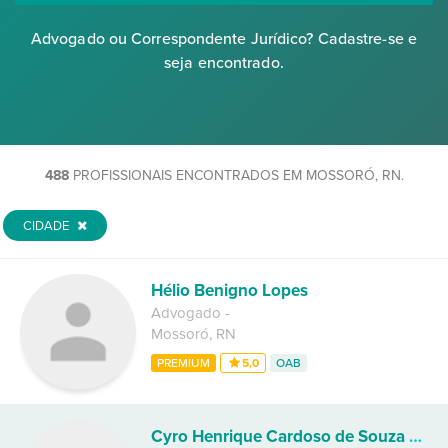
Advogado ou Correspondente Jurídico? Cadastre-se e
seja encontrado.
488
PROFISSIONAIS ENCONTRADOS EM MOSSORÓ, RN.
CIDADE
Hélio Benigno Lopes
Advogado
-
Mossoró
,
RN
PREMIUM
5,0
OAB
Cyro Henrique Cardoso de Souza Soares