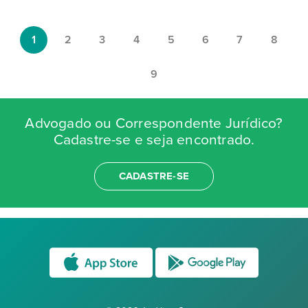
1
2
3
4
5
6
7
8
9
Advogado ou Correspondente Jurídico?
Cadastre-se e seja encontrado.
CADASTRE-SE