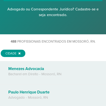
Advogado ou Correspondente Jurídico? Cadastre-se e
seja encontrado.
488
PROFISSIONAIS ENCONTRADOS EM MOSSORÓ, RN.
CIDADE
Menezes Advocacia
Bacharel em Direito
-
Mossoró
,
RN
Paulo Henrique Duarte
Advogado
-
Mossoró
,
RN