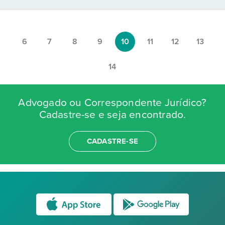
6
7
8
9
10
11
12
13
14
Advogado ou Correspondente Jurídico?
Cadastre-se e seja encontrado.
CADASTRE-SE