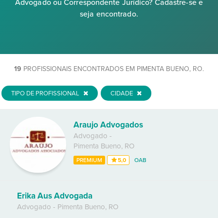
Advogado ou Correspondente Jurídico? Cadastre-se e
seja encontrado.
19
PROFISSIONAIS ENCONTRADOS EM PIMENTA BUENO, RO.
TIPO DE PROFISSIONAL
CIDADE
Araujo Advogados
Advogado
-
Pimenta Bueno
,
RO
PREMIUM
5,0
OAB
Erika Aus Advogada
Advogado
-
Pimenta Bueno
,
RO