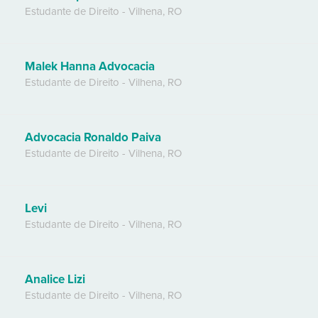
Estudante de Direito
-
Vilhena
,
RO
Malek Hanna Advocacia
Estudante de Direito
-
Vilhena
,
RO
Advocacia Ronaldo Paiva
Estudante de Direito
-
Vilhena
,
RO
Levi
Estudante de Direito
-
Vilhena
,
RO
Analice Lizi
Estudante de Direito
-
Vilhena
,
RO