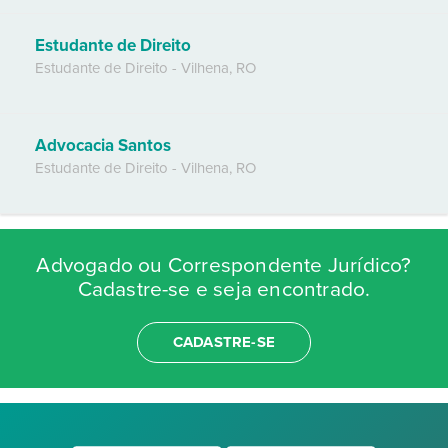
Estudante de Direito
Estudante de Direito
-
Vilhena
,
RO
Advocacia Santos
Estudante de Direito
-
Vilhena
,
RO
Advogado ou Correspondente Jurídico?
Cadastre-se e seja encontrado.
CADASTRE-SE