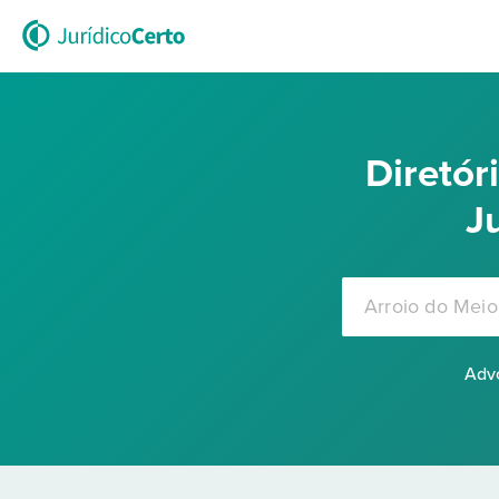
Diretó
J
Advo