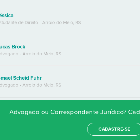
éssica
studante de Direito
-
Arroio do Meio
,
RS
ucas Brock
dvogado
-
Arroio do Meio
,
RS
smael Scheid Fuhr
dvogado
-
Arroio do Meio
,
RS
Advogado ou Correspondente Jurídico? Cada
CADASTRE-SE