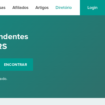
sas
Afiliados
Artigos
Diretório
Login
ndentes
RS
ENCONTRAR
rado.