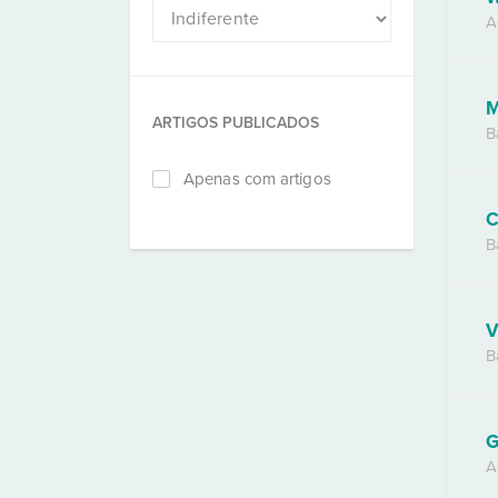
A
M
ARTIGOS PUBLICADOS
B
Apenas com artigos
C
B
V
B
G
A