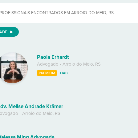
PROFISSIONAIS ENCONTRADOS EM ARROIO DO MEIO, RS.
DADE
Paola Erhardt
Advogado
-
Arroio do Meio
,
RS
PREMIUM
OAB
dv. Melise Andrade Krämer
dvogado
-
Arroio do Meio
,
RS
alessa Ming Advogada