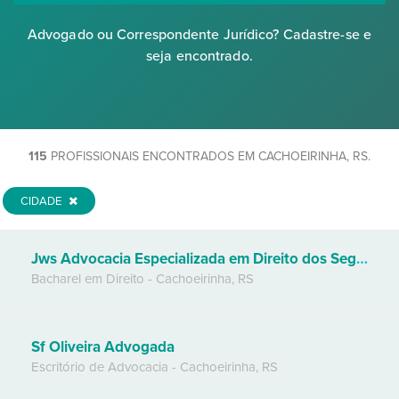
Advogado ou Correspondente Jurídico? Cadastre-se e
seja encontrado.
115
PROFISSIONAIS ENCONTRADOS EM CACHOEIRINHA, RS.
CIDADE
Jws Advocacia Especializada em Direito dos Seguros
Bacharel em Direito
-
Cachoeirinha
,
RS
Sf Oliveira Advogada
Escritório de Advocacia
-
Cachoeirinha
,
RS