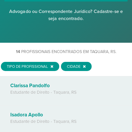
Advogado ou Correspondente Jurídico? Cadastre-se e
seja encontrado.
14
PROFISSIONAIS ENCONTRADOS EM TAQUARA, RS.
TIPO DE PROFISSIONAL
CIDADE
Clarissa Pandolfo
Estudante de Direito
-
Taquara
,
RS
Isadora Apollo
Estudante de Direito
-
Taquara
,
RS