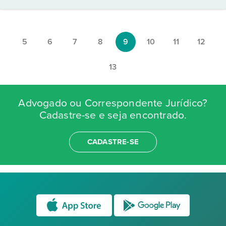
5
6
7
8
9
10
11
12
13
Advogado ou Correspondente Jurídico?
Cadastre-se e seja encontrado.
CADASTRE-SE