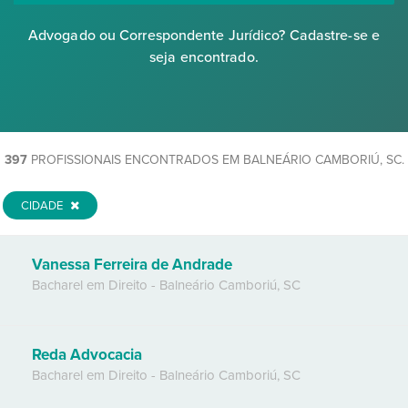
Advogado ou Correspondente Jurídico? Cadastre-se e
seja encontrado.
397
PROFISSIONAIS ENCONTRADOS EM BALNEÁRIO CAMBORIÚ, SC.
CIDADE
Vanessa Ferreira de Andrade
Bacharel em Direito
-
Balneário Camboriú
,
SC
Reda Advocacia
Bacharel em Direito
-
Balneário Camboriú
,
SC