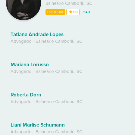
Balneário Camboriú
,
SC
PREMIUM
1,0
OAB
Tatiana Andrade Lopes
Advogado
-
Balneário Camboriú
,
SC
Mariana Lorusso
Advogado
-
Balneário Camboriú
,
SC
Roberta Dorn
Advogado
-
Balneário Camboriú
,
SC
Liani Marlise Schumann
Advogado
-
Balneário Camboriú
,
SC