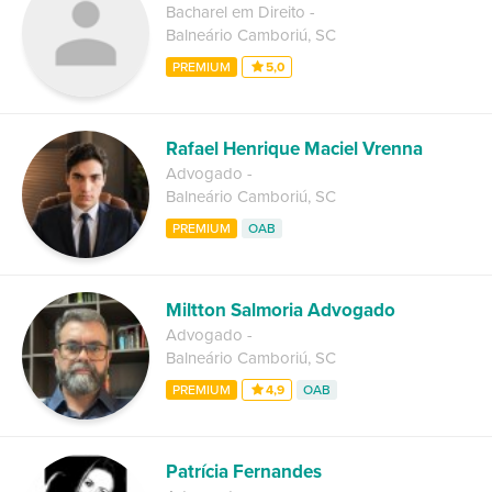
Bacharel em Direito
-
Balneário Camboriú
,
SC
PREMIUM
5,0
Rafael Henrique Maciel Vrenna
Advogado
-
Balneário Camboriú
,
SC
PREMIUM
OAB
Miltton Salmoria Advogado
Advogado
-
Balneário Camboriú
,
SC
PREMIUM
4,9
OAB
Patrícia Fernandes