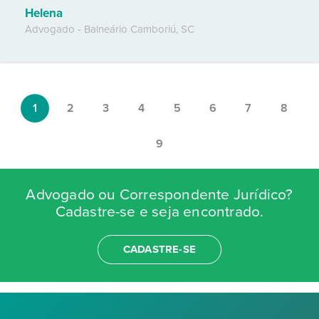
Helena
Advogado
-
Balneário Camboriú
,
SC
1
2
3
4
5
6
7
8
9
Advogado ou Correspondente Jurídico?
Cadastre-se e seja encontrado.
CADASTRE-SE