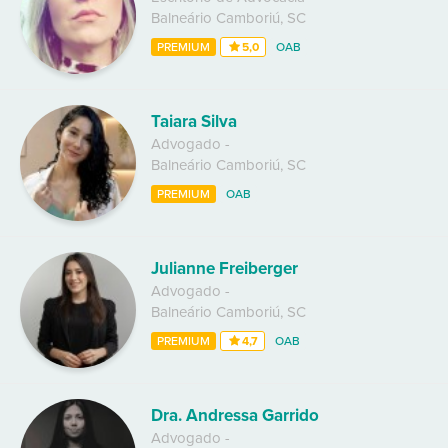
Balneário Camboriú
,
SC
PREMIUM
5,0
OAB
Taiara Silva
Advogado
-
Balneário Camboriú
,
SC
PREMIUM
OAB
Julianne Freiberger
Advogado
-
Balneário Camboriú
,
SC
PREMIUM
4,7
OAB
Dra. Andressa Garrido
Advogado
-