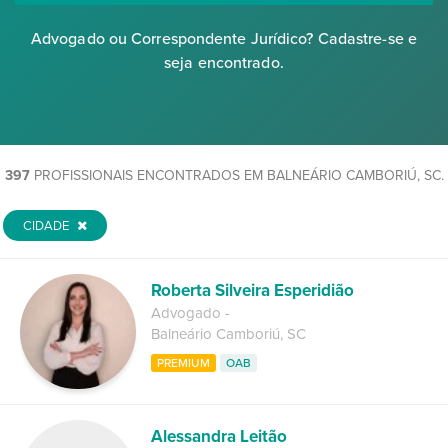
Advogado ou Correspondente Jurídico? Cadastre-se e
seja encontrado.
397
PROFISSIONAIS ENCONTRADOS EM BALNEÁRIO CAMBORIÚ, SC.
CIDADE
Roberta Silveira Esperidião
Advogado
-
Balneário Camboriú
,
SC
PREMIUM
OAB
Alessandra Leitão