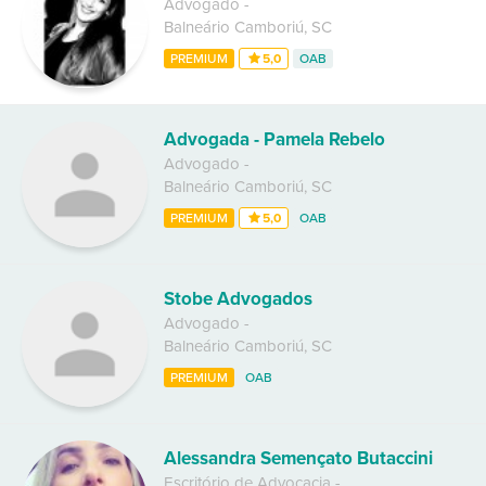
Advogado
-
Balneário Camboriú
,
SC
PREMIUM
5,0
OAB
Advogada - Pamela Rebelo
Advogado
-
Balneário Camboriú
,
SC
PREMIUM
5,0
OAB
Stobe Advogados
Advogado
-
Balneário Camboriú
,
SC
PREMIUM
OAB
Alessandra Semençato Butaccini
Escritório de Advocacia
-