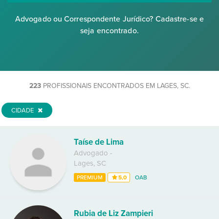
Advogado ou Correspondente Jurídico? Cadastre-se e
seja encontrado.
223
PROFISSIONAIS ENCONTRADOS EM LAGES, SC.
CIDADE
Taíse de Lima
Advogado
-
Lages
,
SC
PREMIUM
5,0
OAB
Rubia de Liz Zampieri