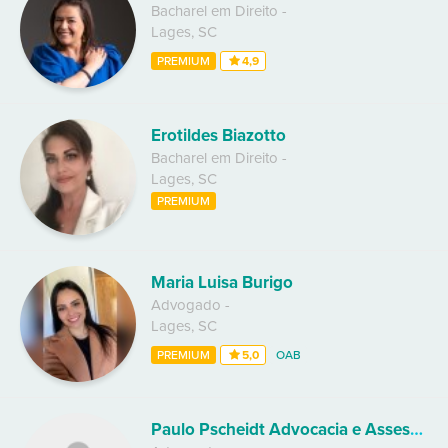
Bacharel em Direito
-
Lages
,
SC
PREMIUM
4,9
Erotildes Biazotto
Bacharel em Direito
-
Lages
,
SC
PREMIUM
Maria Luisa Burigo
Advogado
-
Lages
,
SC
PREMIUM
5,0
OAB
Paulo Pscheidt Advocacia e Assessoria Jurídica