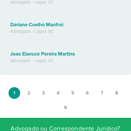
Advogado
-
Lages
,
SC
Dariane Coelho Manfroi
Advogado
-
Lages
,
SC
Joao Elanuce Pereira Martins
Advogado
-
Lages
,
SC
1
2
3
4
5
6
7
8
9
Advogado ou Correspondente Jurídico?