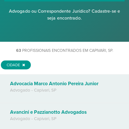
Advogado ou Correspondente Jurídico? Cadastre-se e
seja encontrado.
63
PROFISSIONAIS ENCONTRADOS EM CAPIVARI, SP.
CIDADE
Advocacia Marco Antonio Pereira Junior
Advogado
-
Capivari
,
SP
Avancini e Pazzianotto Advogados
Advogado
-
Capivari
,
SP