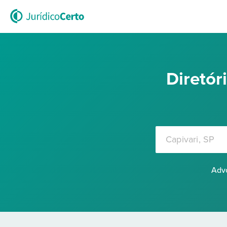
Diretó
Advo