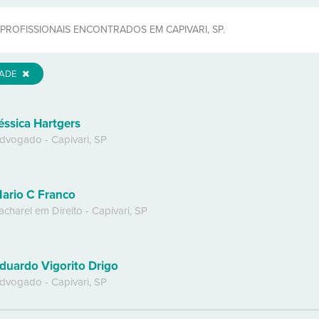
PROFISSIONAIS ENCONTRADOS EM CAPIVARI, SP.
DADE
éssica Hartgers
dvogado
-
Capivari
,
SP
ario C Franco
acharel em Direito
-
Capivari
,
SP
duardo Vigorito Drigo
dvogado
-
Capivari
,
SP