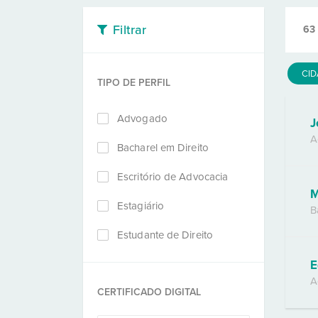
Filtrar
63
CI
TIPO DE PERFIL
Advogado
J
A
Bacharel em Direito
Escritório de Advocacia
M
Estagiário
B
Estudante de Direito
E
A
CERTIFICADO DIGITAL