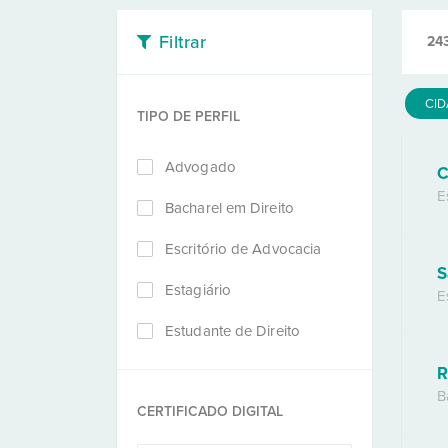
Filtrar
24
CI
TIPO DE PERFIL
Advogado
C
E
Bacharel em Direito
Escritório de Advocacia
S
Estagiário
E
Estudante de Direito
R
B
CERTIFICADO DIGITAL