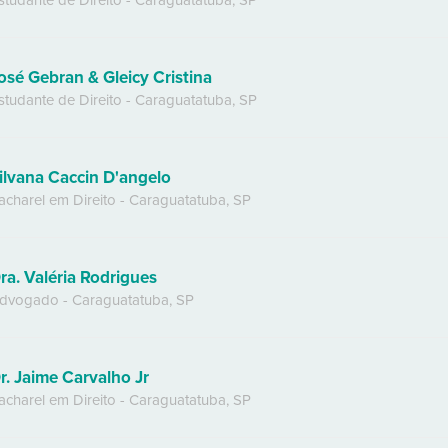
studante de Direito
-
Caraguatatuba
,
SP
osé Gebran & Gleicy Cristina
studante de Direito
-
Caraguatatuba
,
SP
ilvana Caccin D'angelo
acharel em Direito
-
Caraguatatuba
,
SP
ra. Valéria Rodrigues
dvogado
-
Caraguatatuba
,
SP
r. Jaime Carvalho Jr
acharel em Direito
-
Caraguatatuba
,
SP