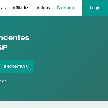
sas
Afiliados
Artigos
Diretório
Login
ndentes
SP
ENCONTRAR
rado.