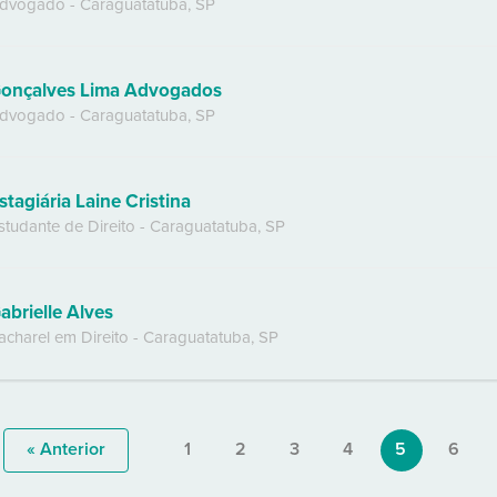
dvogado
-
Caraguatatuba
,
SP
onçalves Lima Advogados
dvogado
-
Caraguatatuba
,
SP
stagiária Laine Cristina
studante de Direito
-
Caraguatatuba
,
SP
abrielle Alves
acharel em Direito
-
Caraguatatuba
,
SP
« Anterior
1
2
3
4
5
6