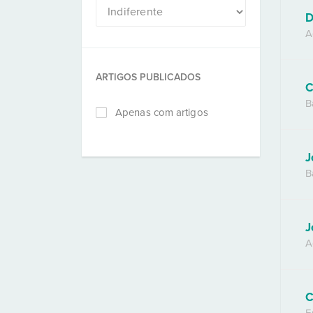
D
A
ARTIGOS PUBLICADOS
C
B
Apenas com artigos
J
B
J
A
C