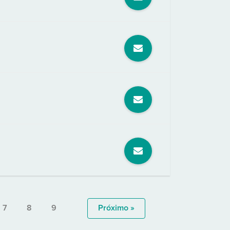
7
8
9
Próximo »