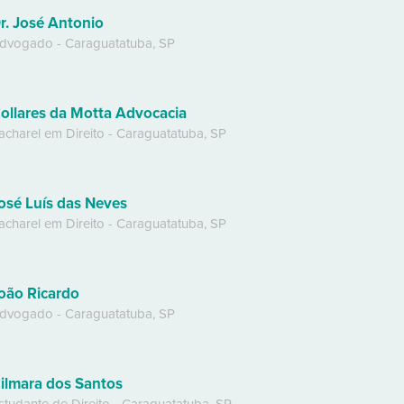
r. José Antonio
dvogado
-
Caraguatatuba
,
SP
ollares da Motta Advocacia
acharel em Direito
-
Caraguatatuba
,
SP
osé Luís das Neves
acharel em Direito
-
Caraguatatuba
,
SP
oão Ricardo
dvogado
-
Caraguatatuba
,
SP
ilmara dos Santos