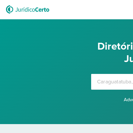
Diretó
J
Advo