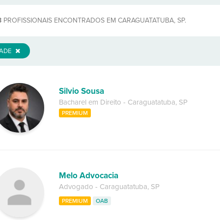
3
PROFISSIONAIS ENCONTRADOS EM CARAGUATATUBA, SP.
DADE
Silvio Sousa
Bacharel em Direito
-
Caraguatatuba
,
SP
PREMIUM
Melo Advocacia
Advogado
-
Caraguatatuba
,
SP
PREMIUM
OAB