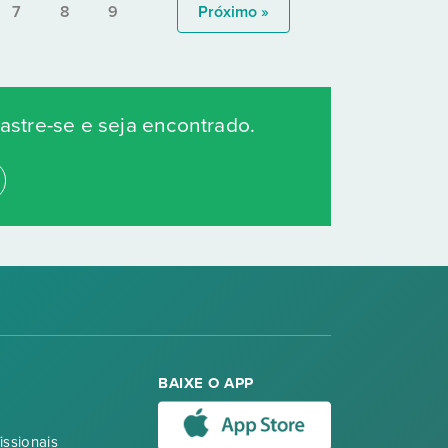
7
8
9
Próximo »
stre-se e seja encontrado.
BAIXE O APP
issionais