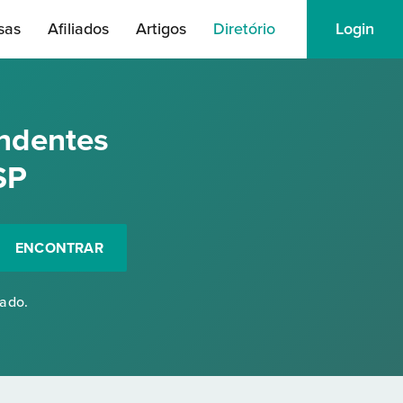
sas
Afiliados
Artigos
Diretório
Login
ndentes
SP
ENCONTRAR
rado.