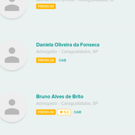
PREMIUM
Daniela Oliveira da Fonseca
Advogado
-
Caraguatatuba
,
SP
PREMIUM
OAB
Bruno Alves de Brito
Advogado
-
Caraguatatuba
,
SP
PREMIUM
5,0
OAB