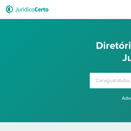
Diretó
J
Advo