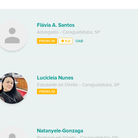
Flávia A. Santos
Advogado
-
Caraguatatuba
,
SP
PREMIUM
5,0
OAB
Lucicleia Nunes
Estudante de Direito
-
Caraguatatuba
,
SP
PREMIUM
Natanyele-Gonzaga
Bacharel em Direito
-
Caraguatatuba
,
SP