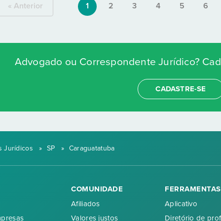
« Anterior
1
2
3
4
5
6
Advogado ou Correspondente Jurídico? Cada
CADASTRE-SE
 Jurídicos
»
SP
»
Caraguatatuba
COMUNIDADE
FERRAMENTAS
Afiliados
Aplicativo
mpresas
Valores justos
Diretório de prof