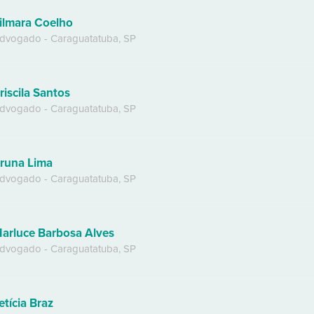
ilmara Coelho
dvogado
-
Caraguatatuba
,
SP
riscila Santos
dvogado
-
Caraguatatuba
,
SP
runa Lima
dvogado
-
Caraguatatuba
,
SP
arluce Barbosa Alves
dvogado
-
Caraguatatuba
,
SP
etícia Braz