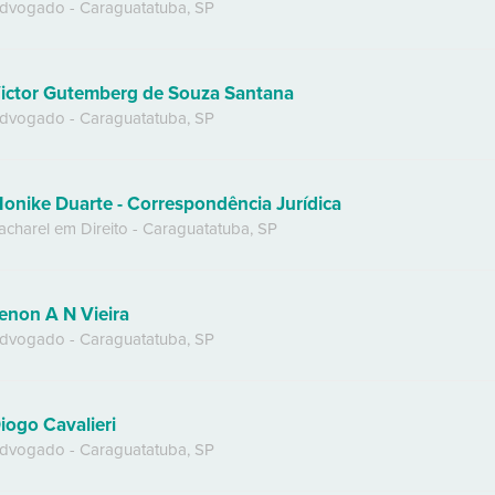
dvogado
-
Caraguatatuba
,
SP
ictor Gutemberg de Souza Santana
dvogado
-
Caraguatatuba
,
SP
onike Duarte - Correspondência Jurídica
acharel em Direito
-
Caraguatatuba
,
SP
enon A N Vieira
dvogado
-
Caraguatatuba
,
SP
iogo Cavalieri
dvogado
-
Caraguatatuba
,
SP