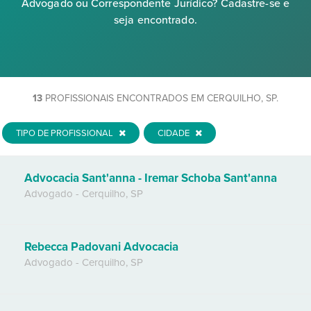
Advogado ou Correspondente Jurídico? Cadastre-se e
seja encontrado.
13
PROFISSIONAIS ENCONTRADOS EM CERQUILHO, SP.
TIPO DE PROFISSIONAL
CIDADE
Advocacia Sant'anna - Iremar Schoba Sant'anna
Advogado
-
Cerquilho
,
SP
Rebecca Padovani Advocacia
Advogado
-
Cerquilho
,
SP