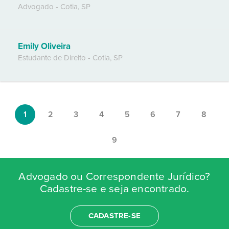
Advogado
-
Cotia
,
SP
Emily Oliveira
Estudante de Direito
-
Cotia
,
SP
1
2
3
4
5
6
7
8
9
Advogado ou Correspondente Jurídico?
Cadastre-se e seja encontrado.
CADASTRE-SE