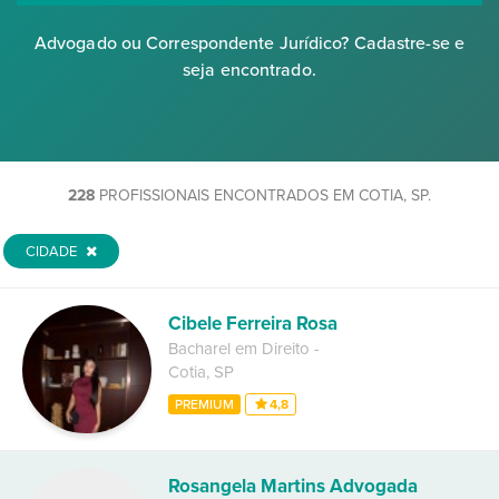
Advogado ou Correspondente Jurídico? Cadastre-se e
seja encontrado.
228
PROFISSIONAIS ENCONTRADOS EM COTIA, SP.
CIDADE
Cibele Ferreira Rosa
Bacharel em Direito
-
Cotia
,
SP
PREMIUM
4,8
Rosangela Martins Advogada