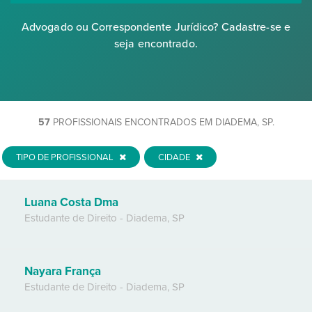
Advogado ou Correspondente Jurídico? Cadastre-se e
seja encontrado.
57
PROFISSIONAIS ENCONTRADOS EM DIADEMA, SP.
TIPO DE PROFISSIONAL
CIDADE
Luana Costa Dma
Estudante de Direito
-
Diadema
,
SP
Nayara França
Estudante de Direito
-
Diadema
,
SP