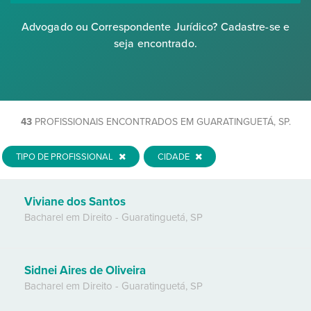
Advogado ou Correspondente Jurídico? Cadastre-se e
seja encontrado.
43
PROFISSIONAIS ENCONTRADOS EM GUARATINGUETÁ, SP.
TIPO DE PROFISSIONAL
CIDADE
Viviane dos Santos
Bacharel em Direito
-
Guaratinguetá
,
SP
Sidnei Aires de Oliveira
Bacharel em Direito
-
Guaratinguetá
,
SP