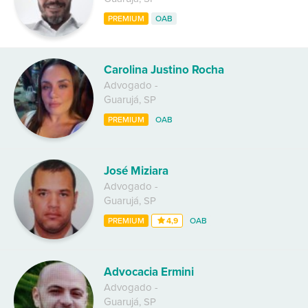
PREMIUM
OAB
Carolina Justino Rocha
Advogado
-
Guarujá
,
SP
PREMIUM
OAB
José Miziara
Advogado
-
Guarujá
,
SP
PREMIUM
4,9
OAB
Advocacia Ermini
Advogado
-
Guarujá
,
SP