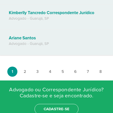
Kimberlly Tancredo Correspondente Jurídico
Advogado
-
Guarujá
,
SP
Ariane Santos
Advogado
-
Guarujá
,
SP
1
2
3
4
5
6
7
8
Advogado ou Correspondente Jurídico?
Cadastre-se e seja encontrado.
CADASTRE-SE