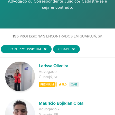
Advogado ou Correspondente Jurídico? Cadastre-se e
seja encontrado.
155
PROFISSIONAIS ENCONTRADOS EM GUARUJÁ, SP.
TIPO DE PROFISSIONAL
CIDADE
Larissa Oliveira
Advogado
-
Guarujá
,
SP
PREMIUM
5,0
OAB
Maurício Bojikian Ciola
Advogado
-
Guarujá
,
SP