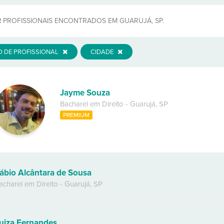
2
PROFISSIONAIS ENCONTRADOS EM GUARUJÁ, SP.
O DE PROFISSIONAL
CIDADE
Jayme Souza
Bacharel em Direito
-
Guarujá
,
SP
PREMIUM
ábio Alcântara de Sousa
acharel em Direito
-
Guarujá
,
SP
uiza Fernandes