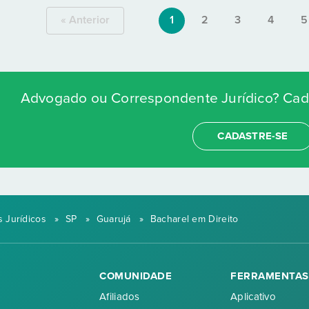
« Anterior
1
2
3
4
5
Advogado ou Correspondente Jurídico? Cada
CADASTRE-SE
 Jurídicos
»
SP
»
Guarujá
»
Bacharel em Direito
COMUNIDADE
FERRAMENTAS
Afiliados
Aplicativo