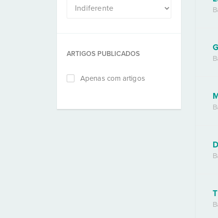
B
G
ARTIGOS PUBLICADOS
B
Apenas com artigos
M
B
D
B
T
B