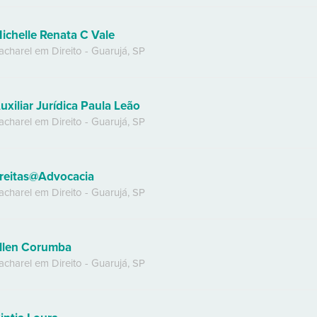
ichelle Renata C Vale
acharel em Direito
-
Guarujá
,
SP
uxiliar Jurídica Paula Leão
acharel em Direito
-
Guarujá
,
SP
reitas@Advocacia
acharel em Direito
-
Guarujá
,
SP
llen Corumba
acharel em Direito
-
Guarujá
,
SP