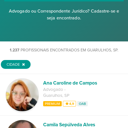
Advogado ou Correspondente Jurídico? Cadastre-se e
seja encontrado.
1.237
PROFISSIONAIS ENCONTRADOS EM GUARULHOS, SP.
CIDADE
Ana Caroline de Campos
Advogado
-
Guarulhos
,
SP
PREMIUM
4,9
OAB
Camila Sepúlveda Alves