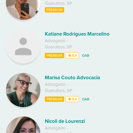
Guarulhos
,
SP
PREMIUM
Katiane Rodrigues Marcelino
Advogado
-
Guarulhos
,
SP
PREMIUM
5,0
OAB
Marisa Couto Advocacia
Advogado
-
Guarulhos
,
SP
PREMIUM
5,0
OAB
Nicoli de Lourenzi
Advogado
-