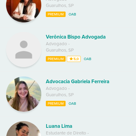
Guarulhos
,
SP
PREMIUM
OAB
Verônica Bispo Advogada
Advogado
-
Guarulhos
,
SP
PREMIUM
5,0
OAB
Advocacia Gabriela Ferreira
Advogado
-
Guarulhos
,
SP
PREMIUM
OAB
Luana Lima
Estudante de Direito
-