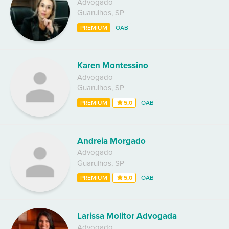
Advogado
-
Guarulhos
,
SP
PREMIUM
OAB
Karen Montessino
Advogado
-
Guarulhos
,
SP
PREMIUM
5,0
OAB
Andreia Morgado
Advogado
-
Guarulhos
,
SP
PREMIUM
5,0
OAB
Larissa Molitor Advogada
Advogado
-