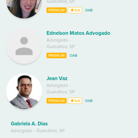
Guarulhos
,
SP
PREMIUM
5,0
OAB
Ednelson Matos Advogado
Advogado
-
Guarulhos
,
SP
PREMIUM
OAB
Jean Vaz
Advogado
-
Guarulhos
,
SP
PREMIUM
5,0
OAB
Gabriela A. Dias
Advogado
-
Guarulhos
,
SP