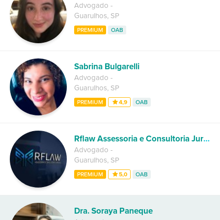
Advogado
-
Guarulhos
,
SP
PREMIUM
OAB
Sabrina Bulgarelli
Advogado
-
Guarulhos
,
SP
PREMIUM
4,9
OAB
Rflaw Assessoria e Consultoria Juridica
Advogado
-
Guarulhos
,
SP
PREMIUM
5,0
OAB
Dra. Soraya Paneque