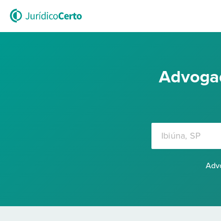
Advogad
Advo