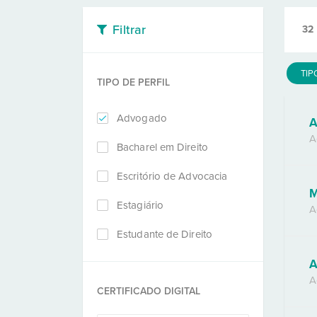
Filtrar
32
TIP
TIPO DE PERFIL
Advogado
A
A
Bacharel em Direito
Escritório de Advocacia
M
Estagiário
A
Estudante de Direito
A
A
CERTIFICADO DIGITAL