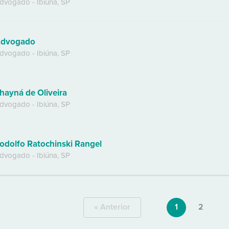
dvogado
-
Ibiúna
,
SP
dvogado
dvogado
-
Ibiúna
,
SP
hayná de Oliveira
dvogado
-
Ibiúna
,
SP
odolfo Ratochinski Rangel
dvogado
-
Ibiúna
,
SP
« Anterior
1
2