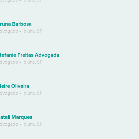
dvogado
-
Ibiúna
,
SP
runa Barbosa
dvogado
-
Ibiúna
,
SP
tefanie Freitas Advogada
dvogado
-
Ibiúna
,
SP
eire Oliveira
dvogado
-
Ibiúna
,
SP
atali Marques
dvogado
-
Ibiúna
,
SP