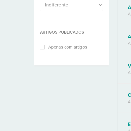
A
A
ARTIGOS PUBLICADOS
A
A
Apenas com artigos
V
A
C
A
E