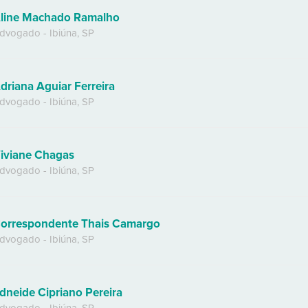
line Machado Ramalho
dvogado
-
Ibiúna
,
SP
driana Aguiar Ferreira
dvogado
-
Ibiúna
,
SP
iviane Chagas
dvogado
-
Ibiúna
,
SP
orrespondente Thais Camargo
dvogado
-
Ibiúna
,
SP
dneide Cipriano Pereira