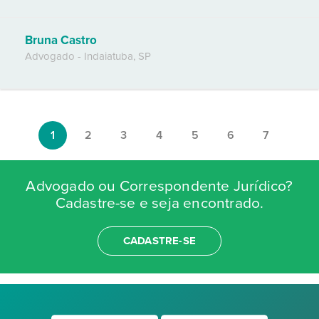
Bruna Castro
Advogado
-
Indaiatuba
,
SP
1
2
3
4
5
6
7
Advogado ou Correspondente Jurídico?
Cadastre-se e seja encontrado.
CADASTRE-SE