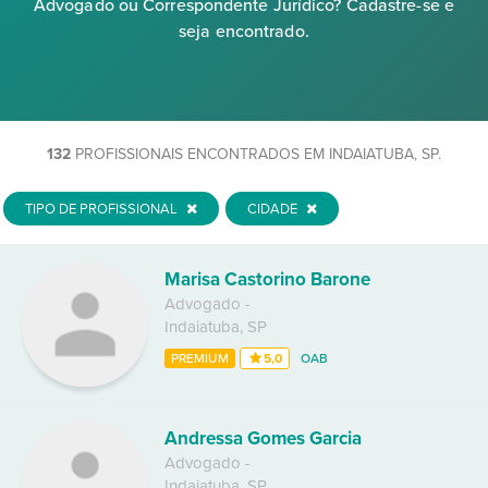
Advogado ou Correspondente Jurídico? Cadastre-se e
seja encontrado.
132
PROFISSIONAIS ENCONTRADOS EM INDAIATUBA, SP.
TIPO DE PROFISSIONAL
CIDADE
Marisa Castorino Barone
Advogado
-
Indaiatuba
,
SP
PREMIUM
5,0
OAB
Andressa Gomes Garcia
Advogado
-
Indaiatuba
,
SP