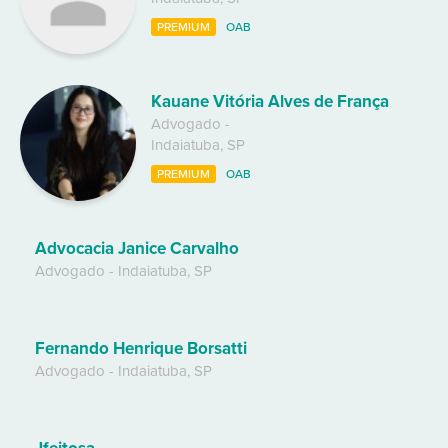
PREMIUM
OAB
Kauane Vitória Alves de França
Advogado
-
Indaiatuba
,
SP
PREMIUM
OAB
Advocacia Janice Carvalho
Advogado
-
Indaiatuba
,
SP
Fernando Henrique Borsatti
Advogado
-
Indaiatuba
,
SP