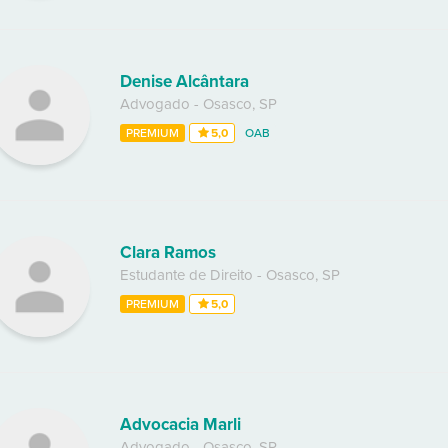
Denise Alcântara
Advogado
-
Osasco
,
SP
PREMIUM
5,0
OAB
Clara Ramos
Estudante de Direito
-
Osasco
,
SP
PREMIUM
5,0
Advocacia Marli
Advogado
-
Osasco
,
SP