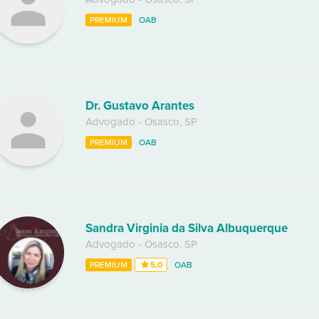
PREMIUM
OAB
Dr. Gustavo Arantes
Advogado
-
Osasco
,
SP
PREMIUM
OAB
Sandra Virginia da Silva Albuquerque
Advogado
-
Osasco
,
SP
PREMIUM
5,0
OAB