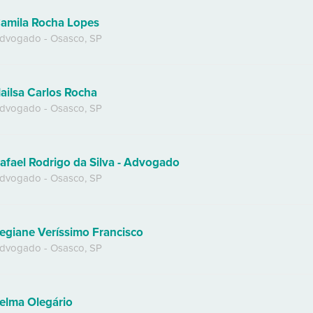
amila Rocha Lopes
dvogado
-
Osasco
,
SP
ailsa Carlos Rocha
dvogado
-
Osasco
,
SP
afael Rodrigo da Silva - Advogado
dvogado
-
Osasco
,
SP
egiane Veríssimo Francisco
dvogado
-
Osasco
,
SP
elma Olegário