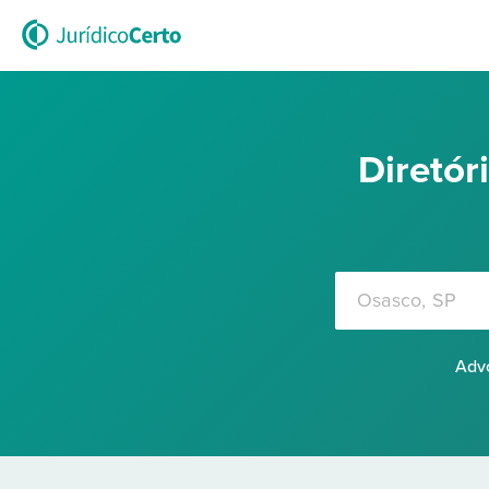
Diretó
Advo