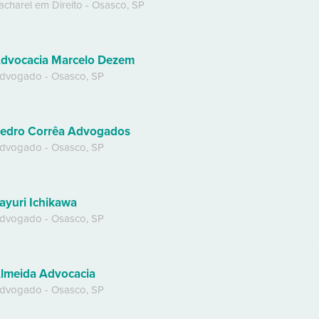
acharel em Direito
-
Osasco
,
SP
dvocacia Marcelo Dezem
dvogado
-
Osasco
,
SP
edro Corrêa Advogados
dvogado
-
Osasco
,
SP
ayuri Ichikawa
dvogado
-
Osasco
,
SP
lmeida Advocacia
dvogado
-
Osasco
,
SP