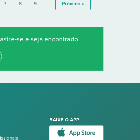
7
8
9
Próximo »
stre-se e seja encontrado.
BAIXE O APP
issionais