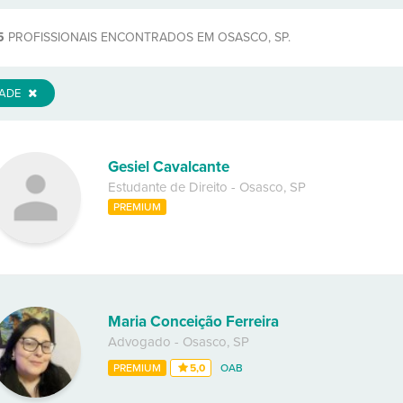
5
PROFISSIONAIS ENCONTRADOS EM OSASCO, SP.
DADE
Gesiel Cavalcante
Estudante de Direito
-
Osasco
,
SP
PREMIUM
Maria Conceição Ferreira
Advogado
-
Osasco
,
SP
PREMIUM
5,0
OAB