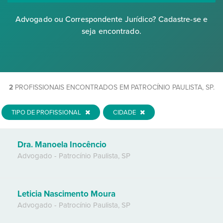
Advogado ou Correspondente Jurídico? Cadastre-se e
seja encontrado.
2
PROFISSIONAIS ENCONTRADOS EM PATROCÍNIO PAULISTA, SP.
TIPO DE PROFISSIONAL
CIDADE
Dra. Manoela Inocêncio
Advogado
-
Patrocínio Paulista
,
SP
Leticia Nascimento Moura
Advogado
-
Patrocínio Paulista
,
SP