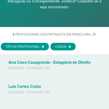
Advogado ou Correspondente Jurídico? Cadastre-se e
seja encontrado.
3
PROFISSIONAIS ENCONTRADOS EM PIRACICABA, SP.
TIPO DE PROFISSIONAL
CIDADE
Ana Clara Casagrande - Estagiária de Direito
Estagiário
-
Piracicaba
,
SP
Luis Carlos Costa
Estagiário
-
Piracicaba
,
SP