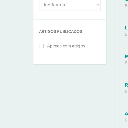
B
L
ARTIGOS PUBLICADOS
B
Apenas com artigos
M
B
R
B
A
B