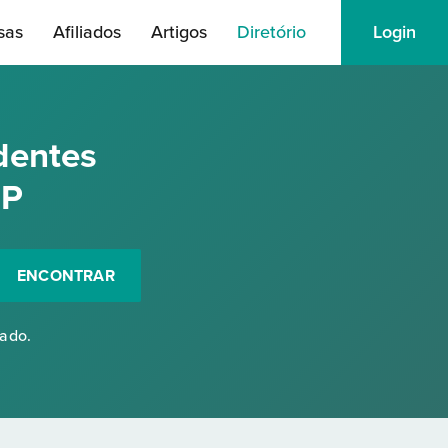
sas
Afiliados
Artigos
Diretório
Login
dentes
SP
ENCONTRAR
rado.