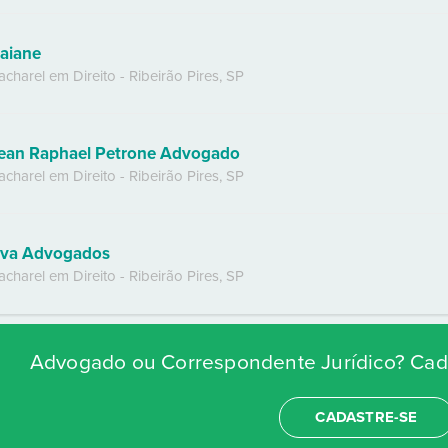
aiane
acharel em Direito
-
Ribeirão Pires
,
SP
ean Raphael Petrone Advogado
acharel em Direito
-
Ribeirão Pires
,
SP
va Advogados
acharel em Direito
-
Ribeirão Pires
,
SP
Advogado ou Correspondente Jurídico? Cada
CADASTRE-SE