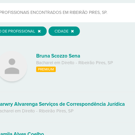
PROFISSIONAIS ENCONTRADOS EM RIBEIRÃO PIRES, SP.
O DE PROFISSIONAL
CIDADE
Bruna Scozzo Sena
Bacharel em Direito
-
Ribeirão Pires
,
SP
PREMIUM
arwry Alvarenga Serviços de Correspondência Jurídica
acharel em Direito
-
Ribeirão Pires
,
SP
amila Alves Coelho