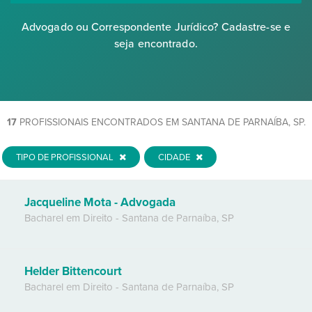
Advogado ou Correspondente Jurídico? Cadastre-se e
seja encontrado.
17
PROFISSIONAIS ENCONTRADOS EM SANTANA DE PARNAÍBA, SP.
TIPO DE PROFISSIONAL
CIDADE
Jacqueline Mota - Advogada
Bacharel em Direito
-
Santana de Parnaíba
,
SP
Helder Bittencourt
Bacharel em Direito
-
Santana de Parnaíba
,
SP