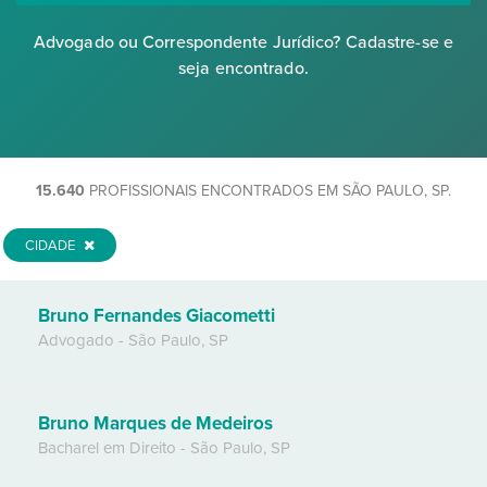
Advogado ou Correspondente Jurídico? Cadastre-se e
seja encontrado.
15.640
PROFISSIONAIS ENCONTRADOS EM SÃO PAULO, SP.
CIDADE
Bruno Fernandes Giacometti
Advogado
-
São Paulo
,
SP
Bruno Marques de Medeiros
Bacharel em Direito
-
São Paulo
,
SP