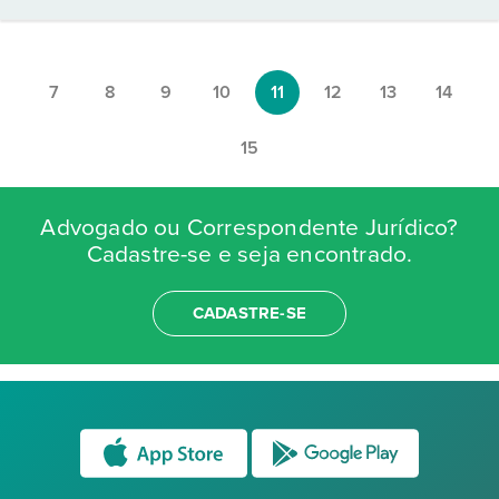
7
8
9
10
11
12
13
14
15
Advogado ou Correspondente Jurídico?
Cadastre-se e seja encontrado.
CADASTRE-SE