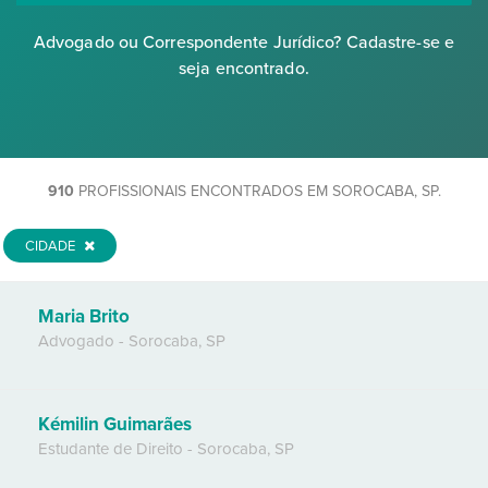
Advogado ou Correspondente Jurídico? Cadastre-se e
seja encontrado.
910
PROFISSIONAIS ENCONTRADOS EM SOROCABA, SP.
CIDADE
Maria Brito
Advogado
-
Sorocaba
,
SP
Kémilin Guimarães
Estudante de Direito
-
Sorocaba
,
SP