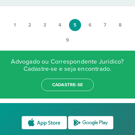
1
2
3
4
5
6
7
8
9
Advogado ou Correspondente Jurídico?
Cadastre-se e seja encontrado.
CADASTRE-SE