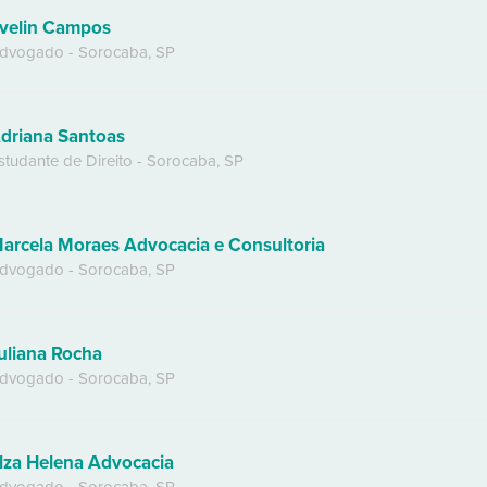
velin Campos
dvogado
-
Sorocaba
,
SP
driana Santoas
studante de Direito
-
Sorocaba
,
SP
arcela Moraes Advocacia e Consultoria
dvogado
-
Sorocaba
,
SP
uliana Rocha
dvogado
-
Sorocaba
,
SP
lza Helena Advocacia