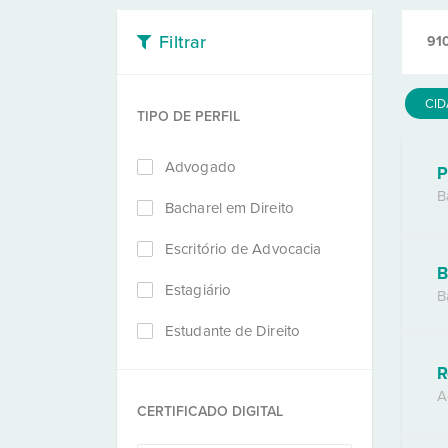
Filtrar
91
CI
TIPO DE PERFIL
Advogado
P
B
Bacharel em Direito
Escritório de Advocacia
B
Estagiário
B
Estudante de Direito
R
A
CERTIFICADO DIGITAL