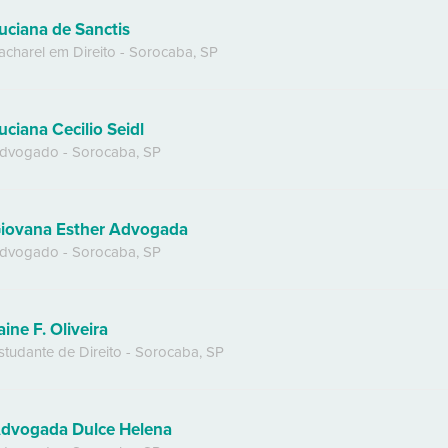
uciana de Sanctis
acharel em Direito
-
Sorocaba
,
SP
uciana Cecilio Seidl
dvogado
-
Sorocaba
,
SP
iovana Esther Advogada
dvogado
-
Sorocaba
,
SP
aine F. Oliveira
studante de Direito
-
Sorocaba
,
SP
dvogada Dulce Helena