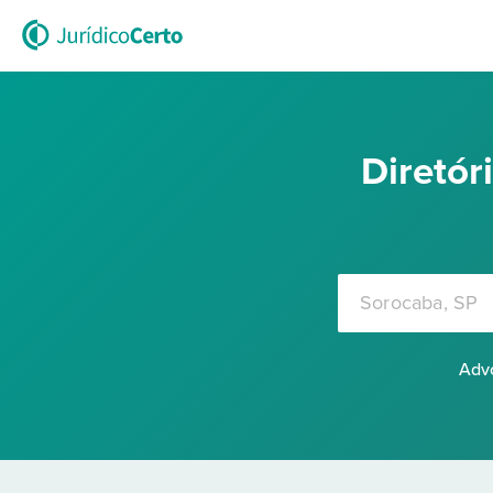
Diretó
Advo