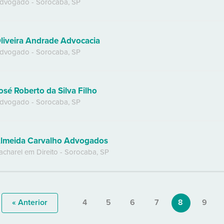
dvogado
-
Sorocaba
,
SP
liveira Andrade Advocacia
dvogado
-
Sorocaba
,
SP
osé Roberto da Silva Filho
dvogado
-
Sorocaba
,
SP
lmeida Carvalho Advogados
acharel em Direito
-
Sorocaba
,
SP
« Anterior
4
5
6
7
8
9