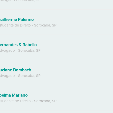
dvogado
-
Sorocaba
,
SP
uilherme Palermo
studante de Direito
-
Sorocaba
,
SP
ernandes & Rabello
dvogado
-
Sorocaba
,
SP
uciane Bombach
dvogado
-
Sorocaba
,
SP
oelma Mariano
studante de Direito
-
Sorocaba
,
SP