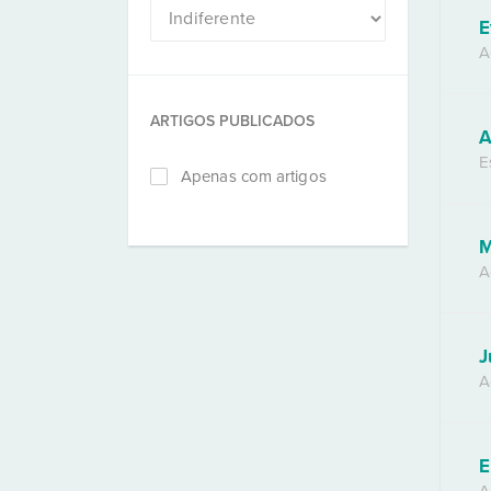
E
A
ARTIGOS PUBLICADOS
A
E
Apenas com artigos
M
A
J
A
E