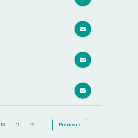
10
11
12
Próximo »