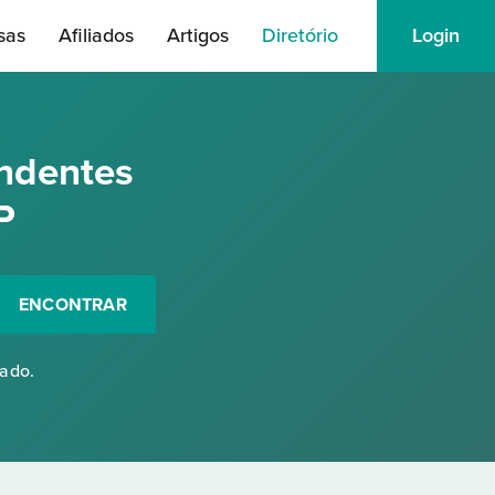
sas
Afiliados
Artigos
Diretório
Login
ndentes
P
ENCONTRAR
rado.