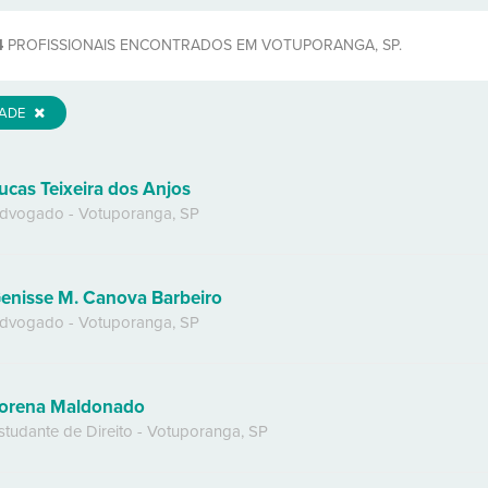
4
PROFISSIONAIS ENCONTRADOS EM VOTUPORANGA, SP.
DADE
ucas Teixeira dos Anjos
dvogado
-
Votuporanga
,
SP
enisse M. Canova Barbeiro
dvogado
-
Votuporanga
,
SP
orena Maldonado
studante de Direito
-
Votuporanga
,
SP