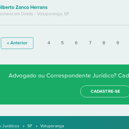
ilberto Zanco Herrans
acharel em Direito
-
Votuporanga
,
SP
« Anterior
4
5
6
7
8
9
Advogado ou Correspondente Jurídico? Cada
CADASTRE-SE
 Jurídicos
»
SP
»
Votuporanga