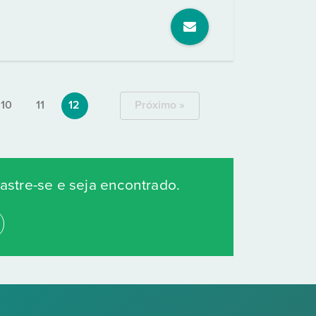
10
11
12
Próximo »
stre-se e seja encontrado.