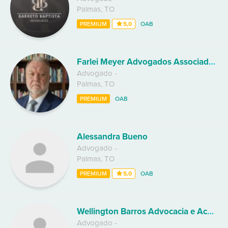
Palmas
,
TO
PREMIUM
5,0
OAB
Farlei Meyer Advogados Associados
Advogado
-
Palmas
,
TO
PREMIUM
OAB
Alessandra Bueno
Advogado
-
Palmas
,
TO
PREMIUM
5,0
OAB
Wellington Barros Advocacia e Acessória Jurídica
Advogado
-