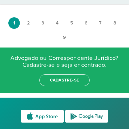
1
2
3
4
5
6
7
8
9
Advogado ou Correspondente Jurídico?
Cadastre-se e seja encontrado.
CADASTRE-SE