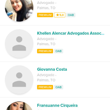
Advogado
-
Palmas
,
TO
PREMIUM
5,0
OAB
Khellen Alencar Advogados Associados
Advogado
-
Palmas
,
TO
PREMIUM
OAB
Giovanna Costa
Advogado
-
Palmas
,
TO
PREMIUM
OAB
Fransuanne Cirqueira