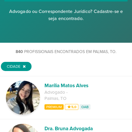
Advogado ou Correspondente Jurídico? Cadastre-se e
seja encontrado.
840
PROFISSIONAIS ENCONTRADOS EM PALMAS, TO.
CIDADE
Marília Matos Alves
Advogado
-
Palmas
,
TO
PREMIUM
5,0
OAB
Dra. Bruna Advogada