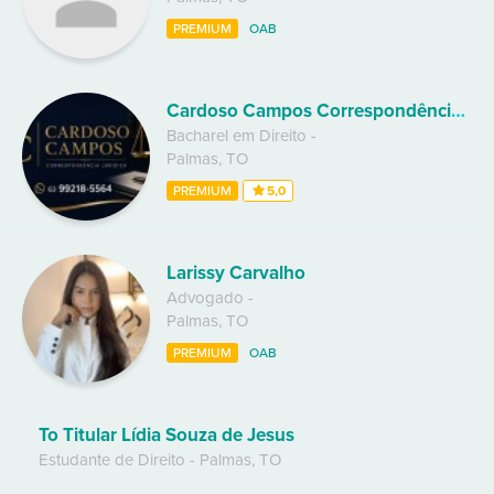
PREMIUM
OAB
Cardoso Campos Correspondência Jurídica
Bacharel em Direito
-
Palmas
,
TO
PREMIUM
5,0
Larissy Carvalho
Advogado
-
Palmas
,
TO
PREMIUM
OAB
To Titular Lídia Souza de Jesus
Estudante de Direito
-
Palmas
,
TO