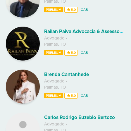
Palmas
,
TO
PREMIUM
5,0
OAB
Railan Paiva Advocacia & Assessoria
Advogado
-
Palmas
,
TO
PREMIUM
5,0
OAB
Brenda Cantanhede
Advogado
-
Palmas
,
TO
PREMIUM
5,0
OAB
Carlos Rodrigo Euzebio Bertozo
Advogado
-
Palmas
,
TO