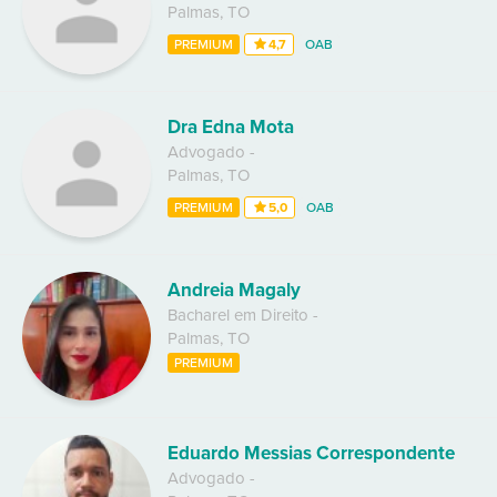
Palmas
,
TO
PREMIUM
4,7
OAB
Dra Edna Mota
Advogado
-
Palmas
,
TO
PREMIUM
5,0
OAB
Andreia Magaly
Bacharel em Direito
-
Palmas
,
TO
PREMIUM
Eduardo Messias Correspondente
Advogado
-