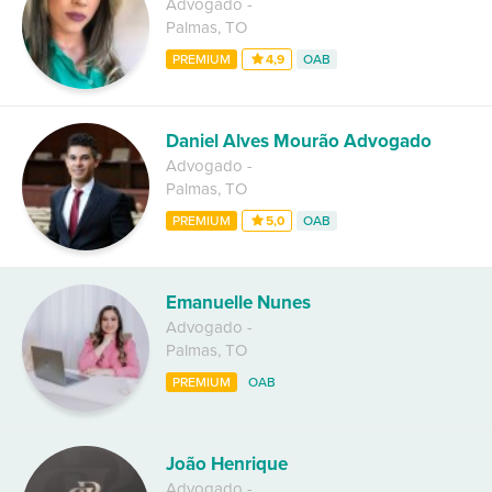
Advogado
-
Palmas
,
TO
PREMIUM
4,9
OAB
Daniel Alves Mourão Advogado
Advogado
-
Palmas
,
TO
PREMIUM
5,0
OAB
Emanuelle Nunes
Advogado
-
Palmas
,
TO
PREMIUM
OAB
João Henrique
Advogado
-