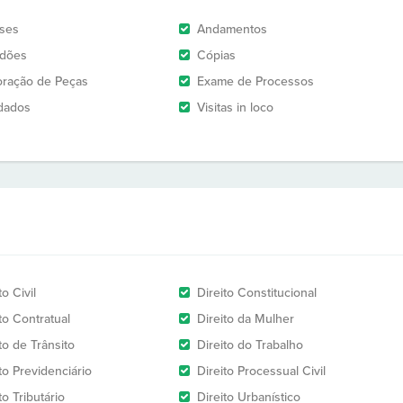
ises
Andamentos
idões
Cópias
oração de Peças
Exame de Processos
dados
Visitas in loco
to Civil
Direito Constitucional
to Contratual
Direito da Mulher
to de Trânsito
Direito do Trabalho
to Previdenciário
Direito Processual Civil
to Tributário
Direito Urbanístico