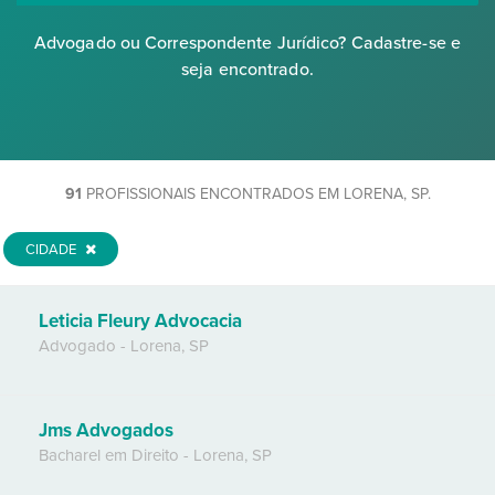
Advogado ou Correspondente Jurídico? Cadastre-se e
seja encontrado.
91
PROFISSIONAIS ENCONTRADOS EM LORENA, SP.
CIDADE
Leticia Fleury Advocacia
Advogado
-
Lorena
,
SP
Jms Advogados
Bacharel em Direito
-
Lorena
,
SP