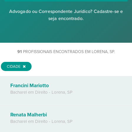
Advogado ou Correspondente Jurídico? Cadastre-se e
seja encontrado.
91
PROFISSIONAIS ENCONTRADOS EM LORENA, SP.
CIDADE
Francini Mariotto
Bacharel em Direito
-
Lorena
,
SP
Renata Malherbi
Bacharel em Direito
-
Lorena
,
SP