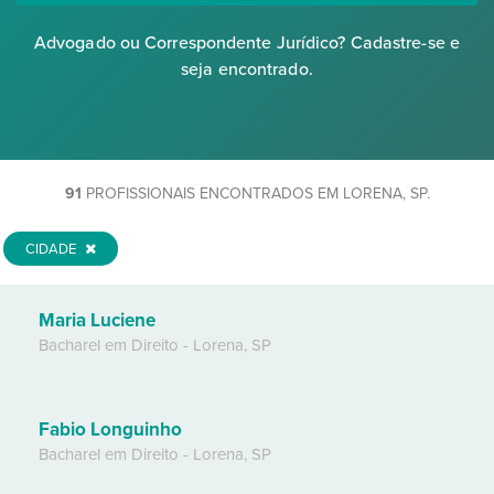
Advogado ou Correspondente Jurídico? Cadastre-se e
seja encontrado.
91
PROFISSIONAIS ENCONTRADOS EM LORENA, SP.
CIDADE
Maria Luciene
Bacharel em Direito
-
Lorena
,
SP
Fabio Longuinho
Bacharel em Direito
-
Lorena
,
SP