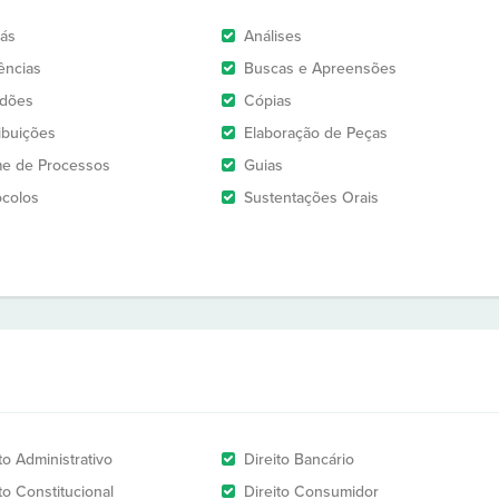
rás
Análises
ências
Buscas e Apreensões
idões
Cópias
ribuições
Elaboração de Peças
e de Processos
Guias
ocolos
Sustentações Orais
to Administrativo
Direito Bancário
to Constitucional
Direito Consumidor