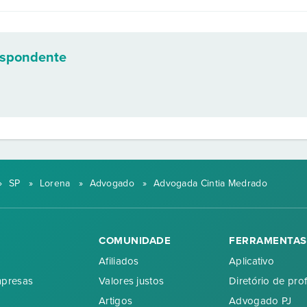
espondente
»
SP
»
Lorena
»
Advogado
»
Advogada Cintia Medrado
COMUNIDADE
FERRAMENTAS
Afiliados
Aplicativo
mpresas
Valores justos
Diretório de prof
Artigos
Advogado PJ