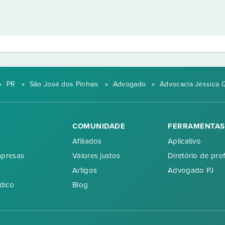
»
PR
»
São José dos Pinhais
»
Advogado
»
Advocacia Jéssica 
COMUNIDADE
FERRAMENTAS
Afiliados
Aplicativo
mpresas
Valores justos
Diretório de prof
Artigos
Advogado PJ
dico
Blog