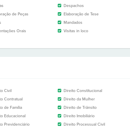
as
Despachos
oração de Peças
Elaboração de Tese
s
Mandados
entações Orais
Visitas in loco
to Civil
Direito Constitucional
to Contratual
Direito da Mulher
to de Família
Direito de Trânsito
ito Educacional
Direito Imobiliário
to Previdenciário
Direito Processual Civil