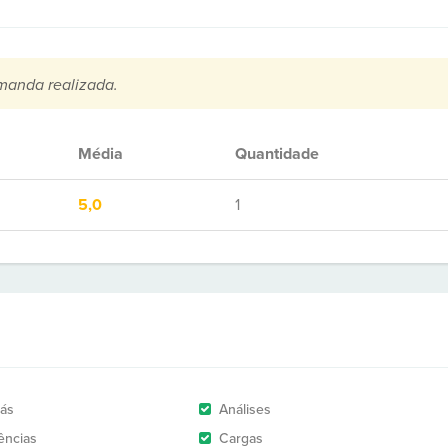
manda realizada.
Média
Quantidade
5,0
1
rás
Análises
ências
Cargas