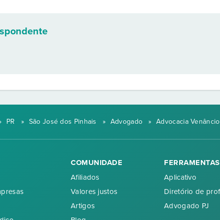
espondente
»
PR
»
São José dos Pinhais
»
Advogado
»
Advocacia Venâncio
COMUNIDADE
FERRAMENTAS
Afiliados
Aplicativo
mpresas
Valores justos
Diretório de prof
Artigos
Advogado PJ
dico
Blog