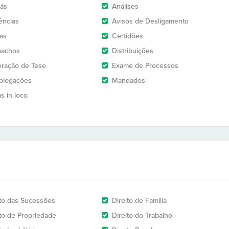
rás
Análises
ências
Avisos de Desligamento
as
Certidões
pachos
Distribuições
oração de Tese
Exame de Processos
logações
Mandados
as in loco
ito das Sucessões
Direito de Família
ito de Propriedade
Direito do Trabalho