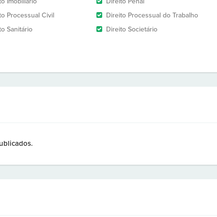
to Imobiliário
Direito Penal
to Processual Civil
Direito Processual do Trabalho
to Sanitário
Direito Societário
ublicados.