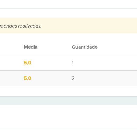
mandas realizadas.
Média
Quantidade
5,0
1
5,0
2