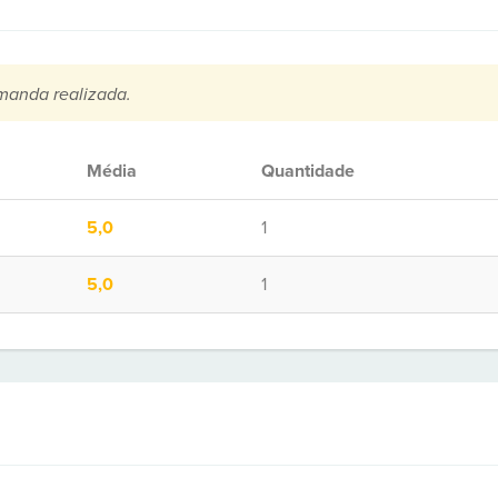
manda realizada.
Média
Quantidade
5,0
1
5,0
1