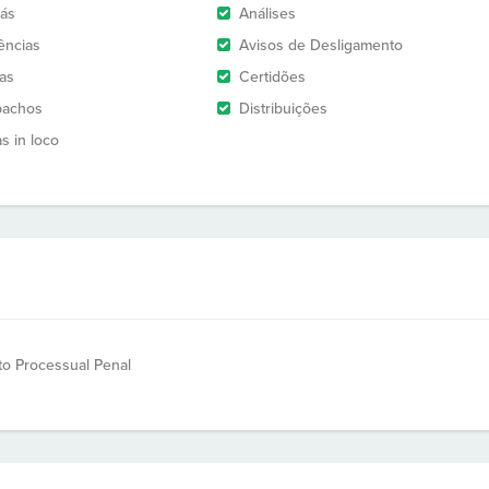
rás
Análises
ências
Avisos de Desligamento
as
Certidões
pachos
Distribuições
as in loco
ito Processual Penal