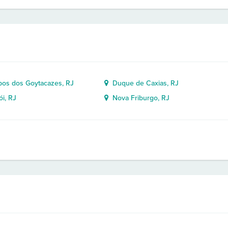
s dos Goytacazes, RJ
Duque de Caxias, RJ
i, RJ
Nova Friburgo, RJ