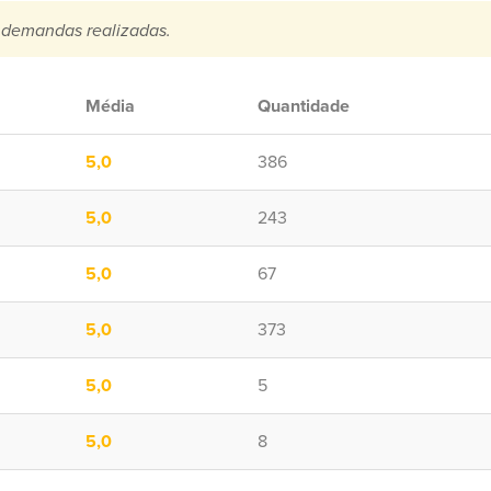
 demandas realizadas.
Média
Quantidade
5,0
386
5,0
243
5,0
67
5,0
373
5,0
5
5,0
8