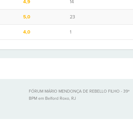
4,9
14
5,0
23
4,0
1
FÓRUM MÁRIO MENDONÇA DE REBELLO FILHO - 39ª
BPM em Belford Roxo, RJ