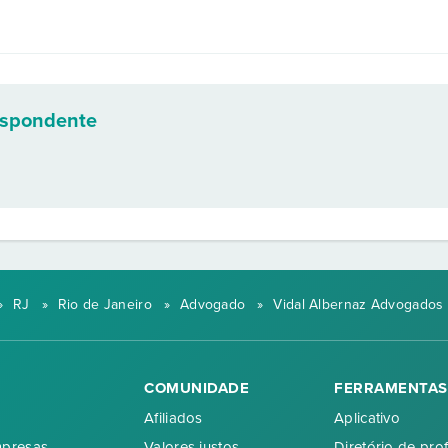
espondente
»
RJ
»
Rio de Janeiro
»
Advogado
»
Vidal Albernaz Advogados
COMUNIDADE
FERRAMENTAS
Afiliados
Aplicativo
mpresas
Valores justos
Diretório de prof