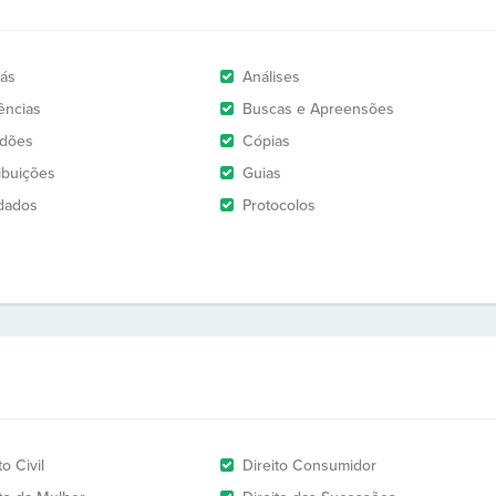
rás
Análises
ências
Buscas e Apreensões
idões
Cópias
ribuições
Guias
dados
Protocolos
to Civil
Direito Consumidor