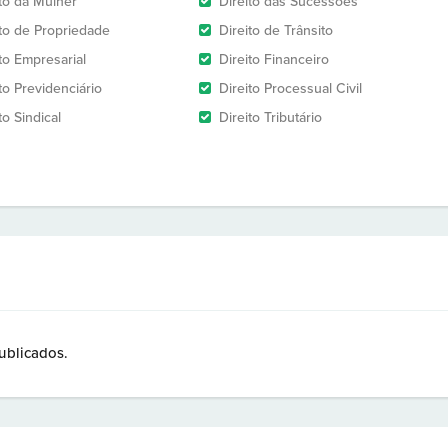
ito da Mulher
Direito das Sucessões
ito de Propriedade
Direito de Trânsito
to Empresarial
Direito Financeiro
to Previdenciário
Direito Processual Civil
to Sindical
Direito Tributário
ublicados.