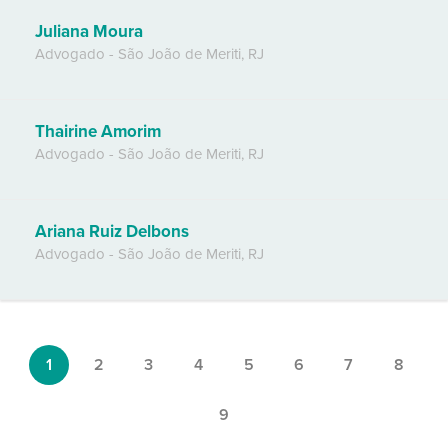
Juliana Moura
Advogado
-
São João de Meriti
,
RJ
Thairine Amorim
Advogado
-
São João de Meriti
,
RJ
Ariana Ruiz Delbons
Advogado
-
São João de Meriti
,
RJ
1
2
3
4
5
6
7
8
9