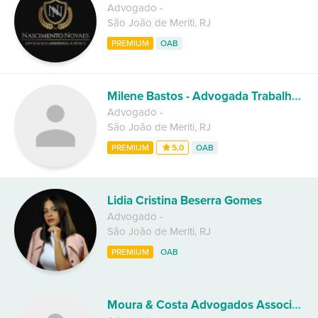
Advogado
-
São João de Meriti
,
RJ
PREMIUM
OAB
Milene Bastos - Advogada Trabalhista
Advogado
-
São João de Meriti
,
RJ
PREMIUM
5,0
OAB
Lidia Cristina Beserra Gomes
Advogado
-
São João de Meriti
,
RJ
PREMIUM
OAB
Moura & Costa Advogados Associados