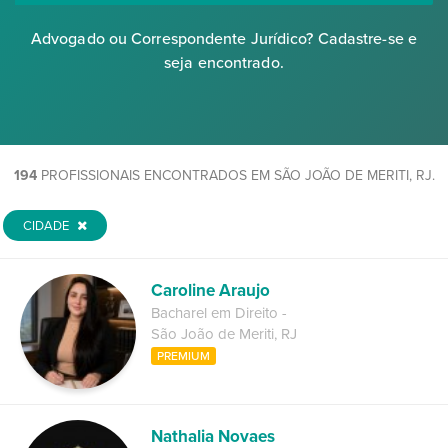
Advogado ou Correspondente Jurídico? Cadastre-se e
seja encontrado.
194
PROFISSIONAIS ENCONTRADOS EM SÃO JOÃO DE MERITI, RJ.
CIDADE
Caroline Araujo
Bacharel em Direito
-
São João de Meriti
,
RJ
PREMIUM
Nathalia Novaes