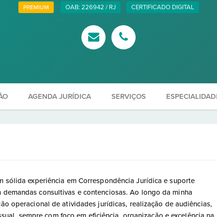
OAB: 226942 / RJ
CERTIFICADO DIGITAL
PREMIUM
ÃO
AGENDA JURÍDICA
SERVIÇOS
ESPECIALIDAD
om sólida experiência em Correspondência Jurídica e suporte
em demandas consultivas e contenciosas. Ao longo da minha
ção operacional de atividades jurídicas, realização de audiências,
al, sempre com foco em eficiência, organização e excelência na