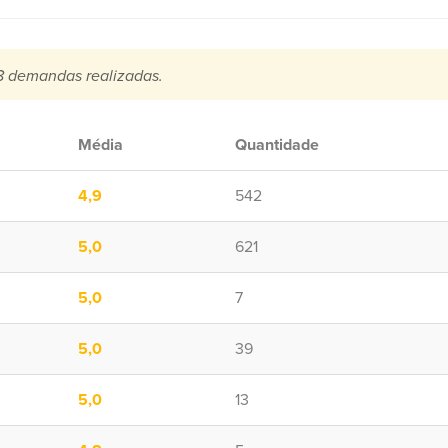
 demandas realizadas.
Média
Quantidade
4,9
542
5,0
621
5,0
7
5,0
39
5,0
13