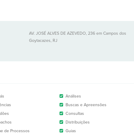
AV. JOSÉ ALVES DE AZEVEDO, 236 em Campos dos
Goytacazes, RJ
rás
Análises
ências
Buscas e Apreensões
idões
Consultas
pachos
Distribuições
e de Processos
Guias