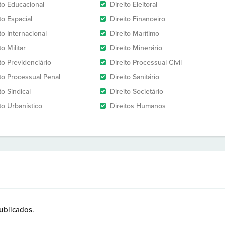
ito Educacional
Direito Eleitoral
to Espacial
Direito Financeiro
to Internacional
Direito Marítimo
to Militar
Direito Minerário
to Previdenciário
Direito Processual Civil
ito Processual Penal
Direito Sanitário
to Sindical
Direito Societário
to Urbanístico
Direitos Humanos
ublicados.