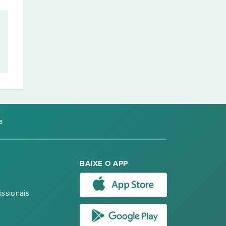
a
BAIXE O APP
issionais