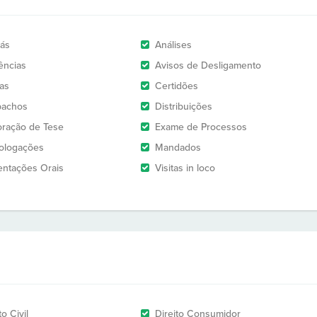
rás
Análises
ências
Avisos de Desligamento
as
Certidões
pachos
Distribuições
oração de Tese
Exame de Processos
logações
Mandados
entações Orais
Visitas in loco
to Civil
Direito Consumidor