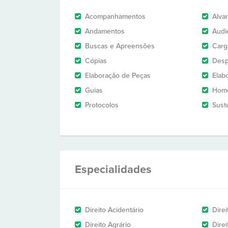
Acompanhamentos
Alva
Andamentos
Audi
Buscas e Apreensões
Carg
Cópias
Des
Elaboração de Peças
Elab
Guias
Homo
Protocolos
Sust
Especialidades
Direito Acidentário
Direi
Direito Agrário
Dire