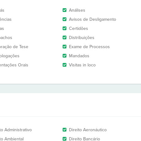
rás
Análises
ências
Avisos de Desligamento
as
Certidões
pachos
Distribuições
oração de Tese
Exame de Processos
logações
Mandados
entações Orais
Visitas in loco
to Administrativo
Direito Aeronáutico
ito Ambiental
Direito Bancário