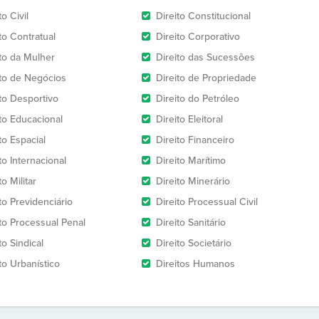
to Civil
Direito Constitucional
to Contratual
Direito Corporativo
ito da Mulher
Direito das Sucessões
ito de Negócios
Direito de Propriedade
ito Desportivo
Direito do Petróleo
ito Educacional
Direito Eleitoral
to Espacial
Direito Financeiro
to Internacional
Direito Marítimo
to Militar
Direito Minerário
to Previdenciário
Direito Processual Civil
ito Processual Penal
Direito Sanitário
to Sindical
Direito Societário
to Urbanístico
Direitos Humanos