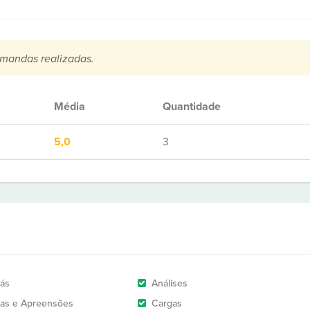
mandas realizadas.
Média
Quantidade
5,0
3
rás
Análises
as e Apreensões
Cargas